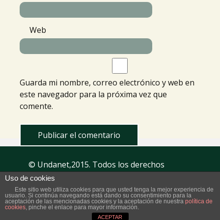
Web
Guarda mi nombre, correo electrónico y web en
este navegador para la próxima vez que
comente.
© Undanet,2015. Todos los derechos
reservados.
Aviso Legal
| Privacidad
Uso de cookies
Este sitio web utiliza cookies para que usted tenga la mejor experiencia de
usuario. Si continúa navegando está dando su consentimiento para la
aceptación de las mencionadas cookies y la aceptación de nuestra
política de
cookies
, pinche el enlace para mayor información.
ACEPTAR