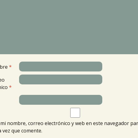
bre
*
eo
nico
*
mi nombre, correo electrónico y web en este navegador par
 vez que comente.