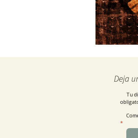
Deja u
Tu di
obligat
Come
*