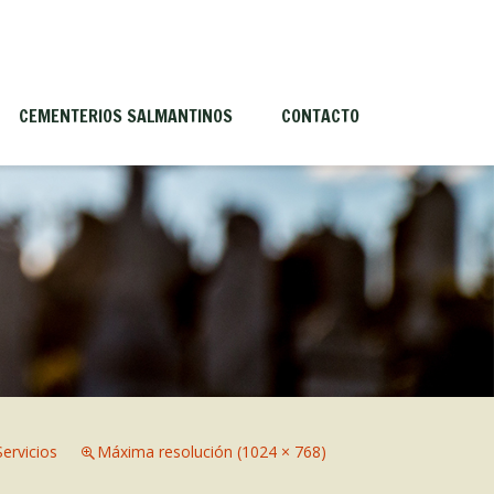
CEMENTERIOS SALMANTINOS
CONTACTO
Antiguos Cementerios
Historia del cementerio de Villa
Sandín
Mausoleos más importantes
Servicios
Máxima resolución (1024 × 768)