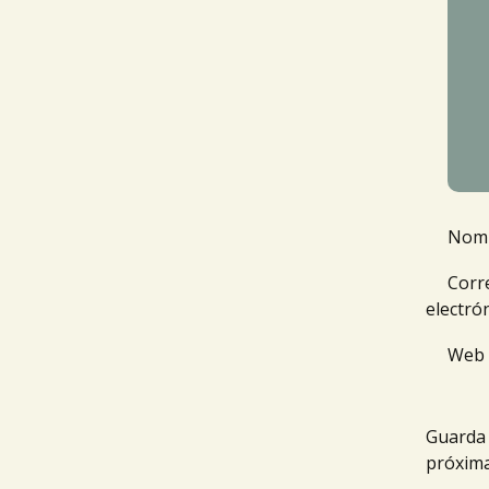
Nom
Corr
electró
Web
Guarda 
próxima