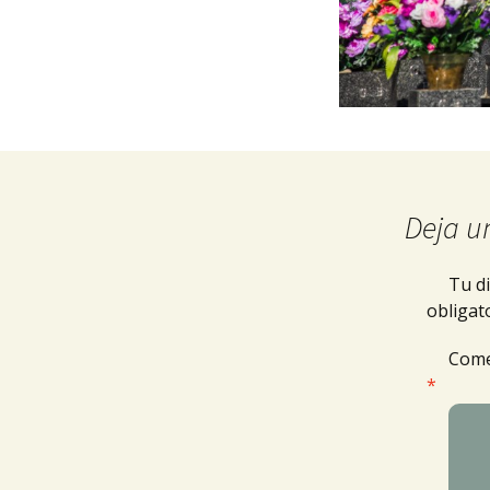
Deja u
Tu di
obligat
Come
*