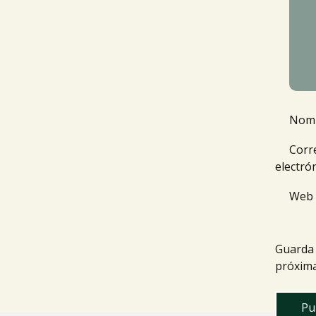
Nom
Corr
electró
Web
Guarda 
próxima