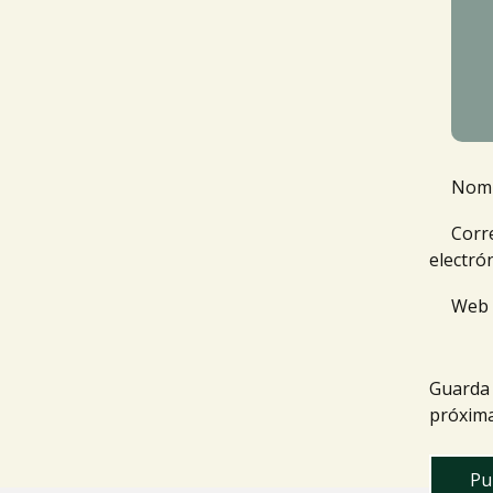
Nom
Corr
electró
Web
Guarda 
próxima