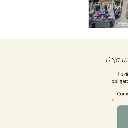
Deja u
Tu di
obligat
Come
*